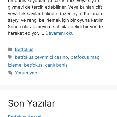
bir bahis koydular. Ancak kırmızı veya siyah
giymeyi de tercih edebilirler. Veya bunları çift
veya tek sayılar halinde düzenleyin. Kazanan
sayıyı ve rengi belirlemek için bir oyuna katılın.
Sonuç olarak mevcut satıcılar belirli bir yönde
hareket ediyor. …
Devamını oku
Kategoriler
Betfokus
Etiketler
betfokus çevrimiçi casino
,
betfokus maç
izleme
,
betfokus, canlı bahis
Yorum yap
Son Yazılar