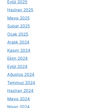
Eylül 2025
Haziran 2025
Mayıs 2025
Şubat 2025
Ocak 2025
Aralık 2024
Kasım 2024
Ekim 2024
Eylül 2024
Ağustos 2024
Temmuz 2024
Haziran 2024
Mayıs 2024
Nisan 2024