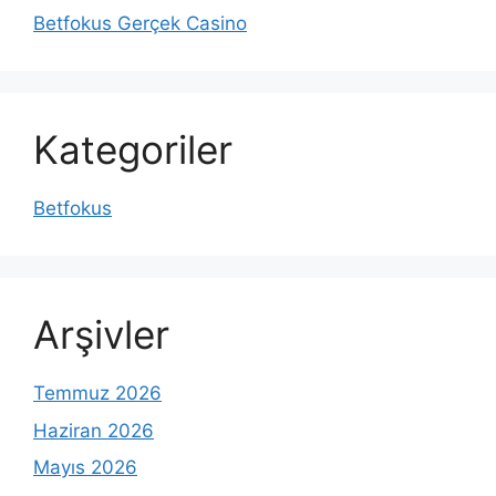
Betfokus Gerçek Casino
Kategoriler
Betfokus
Arşivler
Temmuz 2026
Haziran 2026
Mayıs 2026