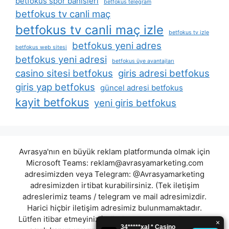
betfokus spor bahisleri
betfokus telegram
betfokus tv canli maç
betfokus tv canli maç izle
betfokus tv izle
betfokus yeni adres
betfokus web sitesi
betfokus yeni adresi
betfokus üye avantajları
casino sitesi betfokus
giris adresi betfokus
giris yap betfokus
güncel adresi betfokus
kayit betfokus
yeni giris betfokus
Avrasya'nın en büyük reklam platformunda olmak için
Microsoft Teams:
reklam@avrasyamarketing.com
adresimizden veya Telegram: @Avrasyamarketing
adresimizden irtibat kurabilirsiniz. (Tek iletişim
adreslerimiz teams / telegram ve mail adresimizdir.
Harici hiçbir iletişim adresimiz bulunmamaktadır.
Lütfen itibar etmeyiniz.) Türkiye yasalarına göre 7258