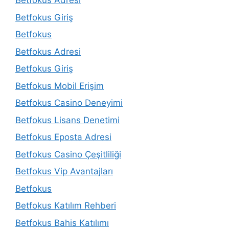
Betfokus Adresi
Betfokus Giriş
Betfokus
Betfokus Adresi
Betfokus Giriş
Betfokus Mobil Erişim
Betfokus Casino Deneyimi
Betfokus Lisans Denetimi
Betfokus Eposta Adresi
Betfokus Casino Çeşitliliği
Betfokus Vip Avantajları
Betfokus
Betfokus Katılım Rehberi
Betfokus Bahis Katılımı