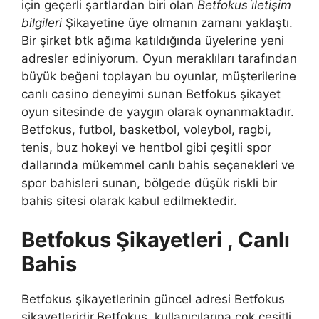
için geçerli şartlardan biri olan
Betfokus i̇letişim
bilgileri
Şikayetine üye olmanın zamanı yaklaştı.
Bir şirket btk ağıma katıldığında üyelerine yeni
adresler ediniyorum. Oyun meraklıları tarafından
büyük beğeni toplayan bu oyunlar, müşterilerine
canlı casino deneyimi sunan Betfokus şikayet
oyun sitesinde de yaygın olarak oynanmaktadır.
Betfokus, futbol, ​​basketbol, ​​voleybol, ragbi,
tenis, buz hokeyi ve hentbol gibi çeşitli spor
dallarında mükemmel canlı bahis seçenekleri ve
spor bahisleri sunan, bölgede düşük riskli bir
bahis sitesi olarak kabul edilmektedir.
Betfokus Şikayetleri , Canlı
Bahis
Betfokus şikayetlerinin güncel adresi Betfokus
şikayetleridir.Betfokus, kullanıcılarına çok çeşitli