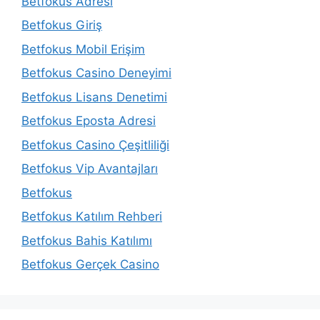
Betfokus Adresi
Betfokus Giriş
Betfokus Mobil Erişim
Betfokus Casino Deneyimi
Betfokus Lisans Denetimi
Betfokus Eposta Adresi
Betfokus Casino Çeşitliliği
Betfokus Vip Avantajları
Betfokus
Betfokus Katılım Rehberi
Betfokus Bahis Katılımı
Betfokus Gerçek Casino