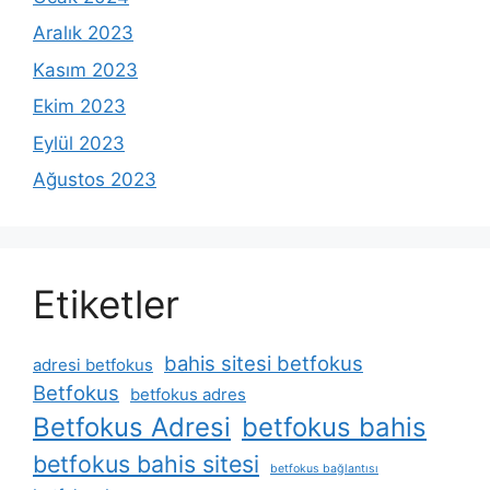
Aralık 2023
Kasım 2023
Ekim 2023
Eylül 2023
Ağustos 2023
Etiketler
bahis sitesi betfokus
adresi betfokus
Betfokus
betfokus adres
Betfokus Adresi
betfokus bahis
betfokus bahis sitesi
betfokus bağlantısı