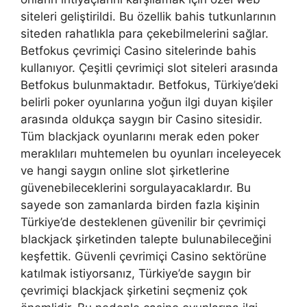
siteleri geliştirildi. Bu özellik bahis tutkunlarının
siteden rahatlıkla para çekebilmelerini sağlar.
Betfokus çevrimiçi Casino sitelerinde bahis
kullanıyor. Çeşitli çevrimiçi slot siteleri arasında
Betfokus bulunmaktadır. Betfokus, Türkiye’deki
belirli poker oyunlarına yoğun ilgi duyan kişiler
arasında oldukça saygın bir Casino sitesidir.
Tüm blackjack oyunlarını merak eden poker
meraklıları muhtemelen bu oyunları inceleyecek
ve hangi saygın online slot şirketlerine
güvenebileceklerini sorgulayacaklardır. Bu
sayede son zamanlarda birden fazla kişinin
Türkiye’de desteklenen güvenilir bir çevrimiçi
blackjack şirketinden talepte bulunabileceğini
keşfettik. Güvenli çevrimiçi Casino sektörüne
katılmak istiyorsanız, Türkiye’de saygın bir
çevrimiçi blackjack şirketini seçmeniz çok