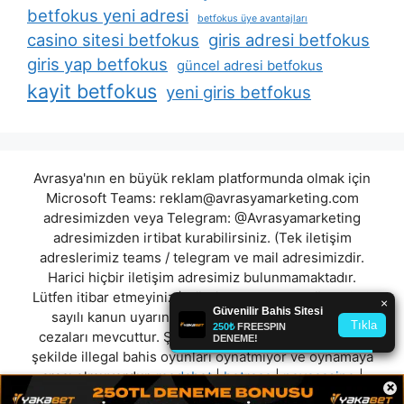
betfokus yeni adresi
betfokus üye avantajları
casino sitesi betfokus
giris adresi betfokus
giris yap betfokus
güncel adresi betfokus
kayit betfokus
yeni giris betfokus
Avrasya'nın en büyük reklam platformunda olmak için
Microsoft Teams:
reklam@avrasyamarketing.com
adresimizden veya Telegram: @Avrasyamarketing
adresimizden irtibat kurabilirsiniz. (Tek iletişim
adreslerimiz teams / telegram ve mail adresimizdir.
Harici hiçbir iletişim adresimiz bulunmamaktadır.
Lütfen itibar etmeyiniz.) Türkiye yasalarına göre 7258
sayılı kanun uyarınca yasa dışı bahis oynamanın
cezaları mevcuttur. Şu an bulunduğunuz site hiç bir
şekilde illegal bahis oyunları oynatmıyor ve oynamaya
aracı olmuyordur.
modabet
|
betraca
|
nevacasino
|
×
bahsine
|
papelgo
|
betnis
|
meritslot
|
elenorbet