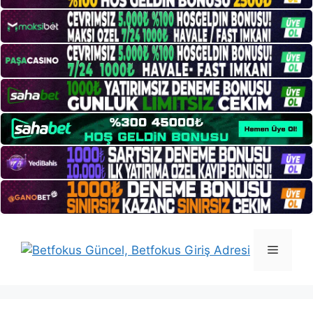
İçeriğe
atla
Menü