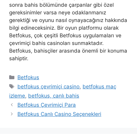
sonra bahis bölümünde çarpanlar gibi özel
gereksinimler varsa neye odaklanmanız
gerektiği ve oyunu nasıl oynayacağınız hakkında
bilgi edineceksiniz. Bir oyun platformu olarak
Betfokus, çok çeşitli Betfokus uygulamaları ve
çevrimiçi bahis casinoları sunmaktadır.
Betfokus, bahisçiler arasında önemli bir konuma
sahiptir.
Kategoriler
Betfokus
Etiketler
betfokus çevrimiçi casino
,
betfokus maç
izleme
,
betfokus, canlı bahis
Betfokus Çevrimiçi Para
Betfokus Canlı Casino Seçenekleri