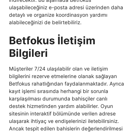
indirecektir. Bu aşamada Betfokus
ulaşabileceğiniz e-posta adresi üzerinden daha
detaylı ve organize koordinasyon yardımı
alabileceğinizi de belirtebiliriz.
Betfokus İletişim
Bilgileri
Müşteriler 7/24 ulaşılabilir olan ve iletişim
bilgilerini rezerve etmelerine olanak sağlayan
Betfokus rahatlığından faydalanmaktadır. Ayrıca
kayıt işlemi sırasında herhangi bir sorunla
karşılaşılması durumunda bahisçiler canlı
destek hizmetinden yardım alabilirler. Oyun
sitesinin interaktif bölümünde verilen adrese
ulaşarak ihtiyaç ve endişelerinizi iletebilirsiniz.
Ancak tespit edilen bahislerin değerlendirilmesi