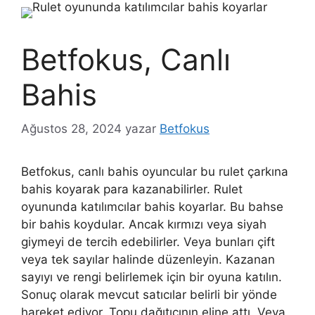
Betfokus, Canlı
Bahis
Ağustos 28, 2024
yazar
Betfokus
Betfokus, canlı bahis oyuncular bu rulet çarkına
bahis koyarak para kazanabilirler. Rulet
oyununda katılımcılar bahis koyarlar. Bu bahse
bir bahis koydular. Ancak kırmızı veya siyah
giymeyi de tercih edebilirler. Veya bunları çift
veya tek sayılar halinde düzenleyin. Kazanan
sayıyı ve rengi belirlemek için bir oyuna katılın.
Sonuç olarak mevcut satıcılar belirli bir yönde
hareket ediyor. Topu dağıtıcının eline attı. Veya