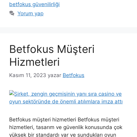
betfokus güvenilirliği
Yorum yap
Betfokus Müşteri
Hizmetleri
Kasım 11, 2023
yazar
Betfokus
Betfokus müşteri hizmetleri Betfokus müşteri
hizmetleri, tasarım ve güvenlik konusunda çok
yüksek bir standardı var ve sundukları oyun