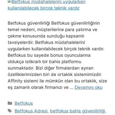
Betfokus güvenilirliği Betfokus güvenilirliğinin
temel nedeni, müşterilerine para yatırma ve
çekme konusunda sunduğu kapsamlı
tavsiyelerdir. Betfokus müdahalelerini
uygularken kullanılabilecek birçok teknik vardır.
Betfokus bu sayede bonus oyuncularına
oldukça istikrarlı bir bahis platformu
sunmaktadır. Bizi diğer firmalardan ayıran
özelliklerimizden biri de ortaklık sistemimizdir.
Affinity sistemi ile mümkün olan bu ortaklık, size
eş zamanlı olarak firmanızı ve …
Devamını oku
Kategoriler
Betfokus
Etiketler
Betfokus Adresi
,
betfokus bahis güvenilirliği
,