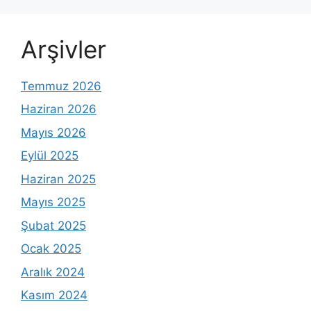
Arşivler
Temmuz 2026
Haziran 2026
Mayıs 2026
Eylül 2025
Haziran 2025
Mayıs 2025
Şubat 2025
Ocak 2025
Aralık 2024
Kasım 2024