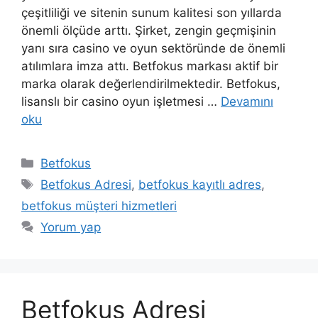
çeşitliliği ve sitenin sunum kalitesi son yıllarda
önemli ölçüde arttı. Şirket, zengin geçmişinin
yanı sıra casino ve oyun sektöründe de önemli
atılımlara imza attı. Betfokus markası aktif bir
marka olarak değerlendirilmektedir. Betfokus,
lisanslı bir casino oyun işletmesi …
Devamını
oku
Kategoriler
Betfokus
Etiketler
Betfokus Adresi
,
betfokus kayıtlı adres
,
betfokus müşteri hizmetleri
Yorum yap
Betfokus Adresi