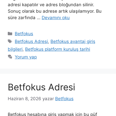
adresi kapatılır ve adres bloğundan silinir.
Sonuç olarak bu adrese artık ulaşılamıyor. Bu
süre zarfında …
Devamını oku
Kategoriler
Betfokus
Etiketler
Betfokus Adresi
,
Betfokus avantaj giriş
bilgileri
,
Betfokus platform kuruluş tarihi
Yorum yap
Betfokus Adresi
Haziran 8, 2026
yazar
Betfokus
Betfokus hesabına giriş yapmak için bu püf