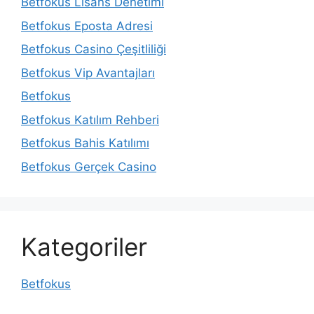
Betfokus Lisans Denetimi
Betfokus Eposta Adresi
Betfokus Casino Çeşitliliği
Betfokus Vip Avantajları
Betfokus
Betfokus Katılım Rehberi
Betfokus Bahis Katılımı
Betfokus Gerçek Casino
Kategoriler
Betfokus