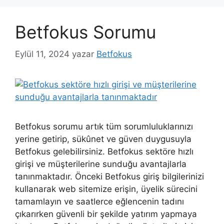
Betfokus Sorumu
Eylül 11, 2024
yazar
Betfokus
Betfokus sorumu artık tüm sorumluluklarınızı
yerine getirip, sükûnet ve güven duygusuyla
Betfokus gelebilirsiniz. Betfokus sektöre hızlı
girişi ve müşterilerine sunduğu avantajlarla
tanınmaktadır. Önceki Betfokus giriş bilgilerinizi
kullanarak web sitemize erişin, üyelik sürecini
tamamlayın ve saatlerce eğlencenin tadını
çıkarırken güvenli bir şekilde yatırım yapmaya