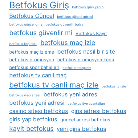
Betfokus Giriş
betfokus giriş yapın
Betfokus Güncel
betfokus güncel adresi
betfokus güncel giriş
betfokus güvenilir bahis
betfokus güvenlir mi
Betfokus Kayıt
betfokus maç izle
betfokus kaç oldu
betfokus nasıl bir site
betfokus maç izleme
betfokus promosyon
betfokus promosyon kodu
betfokus spor bahisleri
betfokus telegram
betfokus tv canli maç
betfokus tv canli maç izle
betfokus tv izle
betfokus yeni adres
betfokus web sitesi
betfokus yeni adresi
betfokus üye avantajları
casino sitesi betfokus
giris adresi betfokus
giris yap betfokus
güncel adresi betfokus
kayit betfokus
yeni giris betfokus