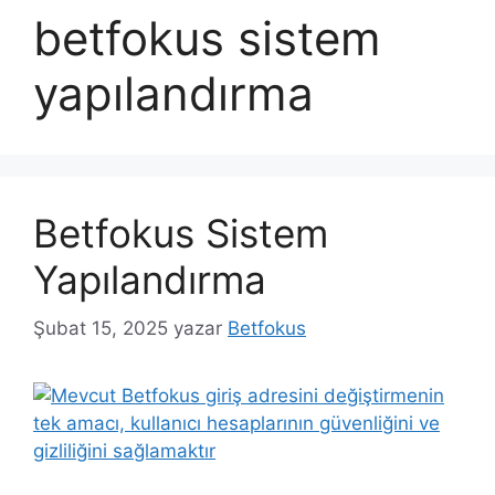
betfokus sistem
yapılandırma
Betfokus Sistem
Yapılandırma
Şubat 15, 2025
yazar
Betfokus