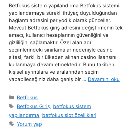
Betfokus sistem yapılandırma Betfokus sistemi
yapılandırmaya sürekli ihtiyaç duyulduğundan
bağlantı adresini periyodik olarak günceller.
Mevcut Betfokus giriş adresini değiştirmenin tek
amacı, kullanıcı hesaplarının güvenliğini ve
gizliliğini sağlamaktır. Özel alan adı
seçimlerindeki sınırlamalar nedeniyle casino
sitesi, farklı bir ülkeden alınan casino lisansını
kullanmaya devam etmektedir. Bunu takiben,
kişisel ayrıntılara ve aralarından seçim
yapabileceğiniz daha geniş bir …
Devamını oku
Kategoriler
Betfokus
Etiketler
Betfokus Giriş
,
betfokus sistem
yapılandırma
,
betfokus slot özellikleri
Yorum yap