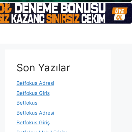
Son Yazılar
Betfokus Adresi
Betfokus Giriş
Betfokus
Betfokus Adresi
Betfokus Giriş