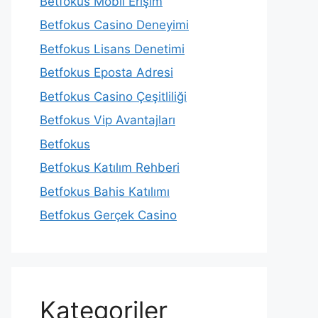
Betfokus Mobil Erişim
Betfokus Casino Deneyimi
Betfokus Lisans Denetimi
Betfokus Eposta Adresi
Betfokus Casino Çeşitliliği
Betfokus Vip Avantajları
Betfokus
Betfokus Katılım Rehberi
Betfokus Bahis Katılımı
Betfokus Gerçek Casino
Kategoriler