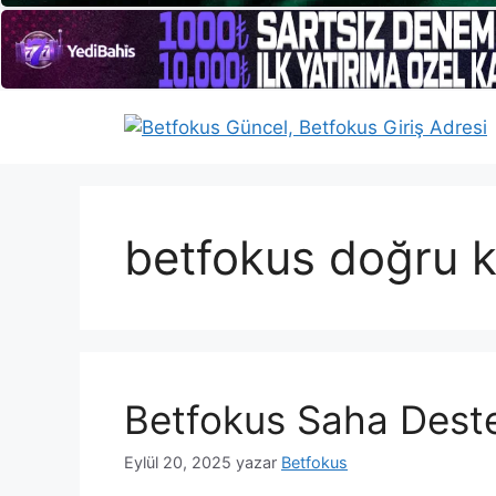
İçeriğe
atla
betfokus doğru k
Betfokus Saha Dest
Eylül 20, 2025
yazar
Betfokus