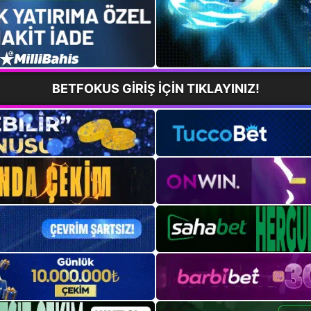
BETFOKUS GİRİŞ İÇİN TIKLAYINIZ!