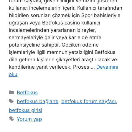
forum sayfası, güvenilirliğini ve hızını gösteren
kullanıcı incelemelerini içerir. Kullanıcı tarafından
bildirilen sorunları çözmek için Spor bahisleriyle
uğraşan veya Betfokus casino kullanıcı
incelemelerinden yararlanan bireyler,
sermayeleriyle gelir veya kar elde etme
potansiyeline sahiptir. Geciken ödeme
işlemleriyle ilgili memnuniyetsizliğini Betfokus
dile getiren kişilerin şikayetleri araştırılacak ve
kendilerine yanıt verilecek. Proses …
Devamını
oku
Kategoriler
Betfokus
Etiketler
betfokus bağlantı
,
betfokus forum sayfası
,
betfokus girisi
Yorum yap