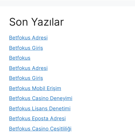
Son Yazılar
Betfokus Adresi
Betfokus Giriş
Betfokus
Betfokus Adresi
Betfokus Giriş
Betfokus Mobil Erişim
Betfokus Casino Deneyimi
Betfokus Lisans Denetimi
Betfokus Eposta Adresi
Betfokus Casino Çeşitliliği