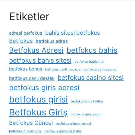
Etiketler
bahis sitesi betfokus
adresi betfokus
Betfokus
betfokus adres
Betfokus Adresi
betfokus bahis
betfokus bahis sitesi
betfokus bağlantısı
betfokus bonus
betfokus canli maç izle
betfokus canlı casino
betfokus casino sitesi
betfokus canlı destek
betfokus giris adresi
betfokus girisi
betfokus giris twitter
Betfokus Giriş
betfokus giriş yapın
Betfokus Güncel
betfokus güncel adresi
betfokus güncel giriş
betfokus güvenilir bahis