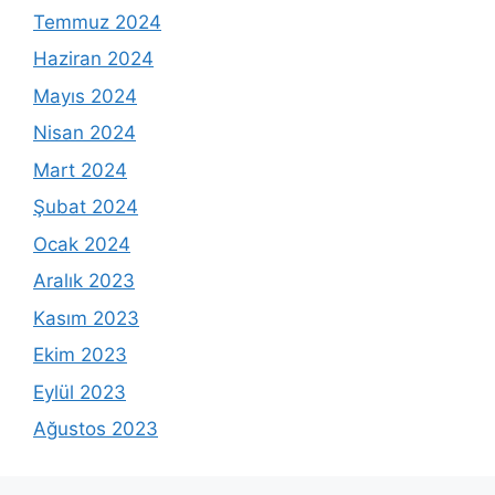
Temmuz 2024
Haziran 2024
Mayıs 2024
Nisan 2024
Mart 2024
Şubat 2024
Ocak 2024
Aralık 2023
Kasım 2023
Ekim 2023
Eylül 2023
Ağustos 2023