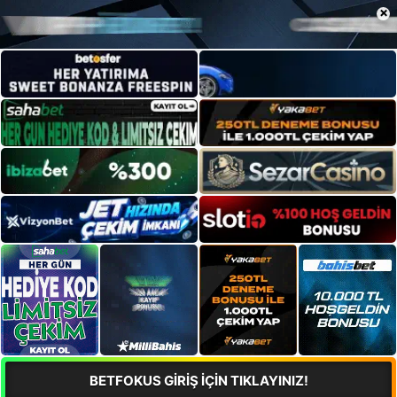
×
BETFOKUS GİRİŞ İÇİN TIKLAYINIZ!