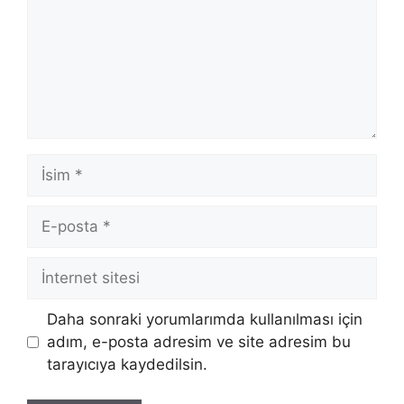
İsim
E-
posta
İnternet
sitesi
Daha sonraki yorumlarımda kullanılması için
adım, e-posta adresim ve site adresim bu
tarayıcıya kaydedilsin.