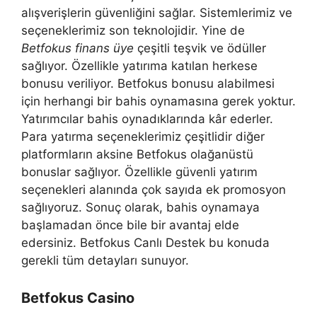
alışverişlerin güvenliğini sağlar. Sistemlerimiz ve
seçeneklerimiz son teknolojidir. Yine de
Betfokus finans üye
çeşitli teşvik ve ödüller
sağlıyor. Özellikle yatırıma katılan herkese
bonusu veriliyor. Betfokus bonusu alabilmesi
için herhangi bir bahis oynamasına gerek yoktur.
Yatırımcılar bahis oynadıklarında kâr ederler.
Para yatırma seçeneklerimiz çeşitlidir diğer
platformların aksine Betfokus olağanüstü
bonuslar sağlıyor. Özellikle güvenli yatırım
seçenekleri alanında çok sayıda ek promosyon
sağlıyoruz. Sonuç olarak, bahis oynamaya
başlamadan önce bile bir avantaj elde
edersiniz. Betfokus Canlı Destek bu konuda
gerekli tüm detayları sunuyor.
Betfokus Casino