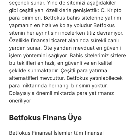
seçenek sunar. Yine de sitemizi aşağıdakiler
gibi çeşitli yeni özelliklerle genişlettik: C. Kripto
para birimleri. Betfokus bahis sitelerine yatırım
yapmanın en hızlı ve kolay yoludur Betfokus
sitenin her ayrıntısını incelerken titiz davranıyor.
Özellikle finansal ticaret alanında sürekli canlı
yardım sunar. Öte yandan mevduat en güvenli
işlem yöntemini sağlıyor. Bahis sitelerimiz sizlere
bu teklifleri en hızlı, en güvenli ve en kaliteli
şekilde sunmaktadır. Çeşitli para yatırma
alternatifleri mevcuttur. Betfokus yatırılabilecek
para miktarında herhangi bir sınırı yoktur.
Dolayısıyla önemli miktarda para yatırmanız
öneriliyor
Betfokus Finans Üye
Betfokus Finansal İşlemler tüm finansal