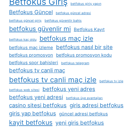
Betfokus Giriş
betfokus giriş yapın
Betfokus Güncel
betfokus güncel adresi
betfokus güncel giriş
betfokus güvenilir bahis
betfokus güvenlir mi
Betfokus Kayıt
betfokus maç izle
betfokus kaç oldu
betfokus nasıl bir site
betfokus maç izleme
betfokus promosyon
betfokus promosyon kodu
betfokus spor bahisleri
betfokus telegram
betfokus tv canli maç
betfokus tv canli maç izle
betfokus tv izle
betfokus yeni adres
betfokus web sitesi
betfokus yeni adresi
betfokus üye avantajları
casino sitesi betfokus
giris adresi betfokus
giris yap betfokus
güncel adresi betfokus
kayit betfokus
yeni giris betfokus