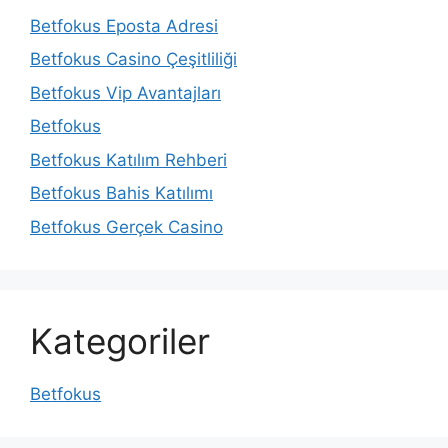
Betfokus Eposta Adresi
Betfokus Casino Çeşitliliği
Betfokus Vip Avantajları
Betfokus
Betfokus Katılım Rehberi
Betfokus Bahis Katılımı
Betfokus Gerçek Casino
Kategoriler
Betfokus