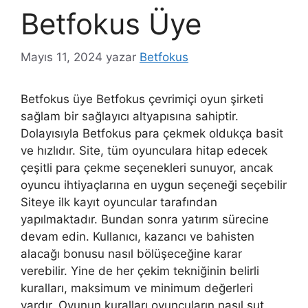
Betfokus Üye
Mayıs 11, 2024
yazar
Betfokus
Betfokus üye Betfokus çevrimiçi oyun şirketi
sağlam bir sağlayıcı altyapısına sahiptir.
Dolayısıyla Betfokus para çekmek oldukça basit
ve hızlıdır. Site, tüm oyunculara hitap edecek
çeşitli para çekme seçenekleri sunuyor, ancak
oyuncu ihtiyaçlarına en uygun seçeneği seçebilir
Siteye ilk kayıt oyuncular tarafından
yapılmaktadır. Bundan sonra yatırım sürecine
devam edin. Kullanıcı, kazancı ve bahisten
alacağı bonusu nasıl bölüşeceğine karar
verebilir. Yine de her çekim tekniğinin belirli
kuralları, maksimum ve minimum değerleri
vardır. Oyunun kuralları oyuncuların nasıl şut