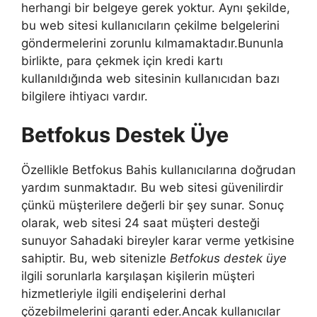
herhangi bir belgeye gerek yoktur. Aynı şekilde,
bu web sitesi kullanıcıların çekilme belgelerini
göndermelerini zorunlu kılmamaktadır.Bununla
birlikte, para çekmek için kredi kartı
kullanıldığında web sitesinin kullanıcıdan bazı
bilgilere ihtiyacı vardır.
Betfokus Destek Üye
Özellikle Betfokus Bahis kullanıcılarına doğrudan
yardım sunmaktadır. Bu web sitesi güvenilirdir
çünkü müşterilere değerli bir şey sunar. Sonuç
olarak, web sitesi 24 saat müşteri desteği
sunuyor Sahadaki bireyler karar verme yetkisine
sahiptir. Bu, web sitenizle
Betfokus destek üye
ilgili sorunlarla karşılaşan kişilerin müşteri
hizmetleriyle ilgili endişelerini derhal
çözebilmelerini garanti eder.Ancak kullanıcılar