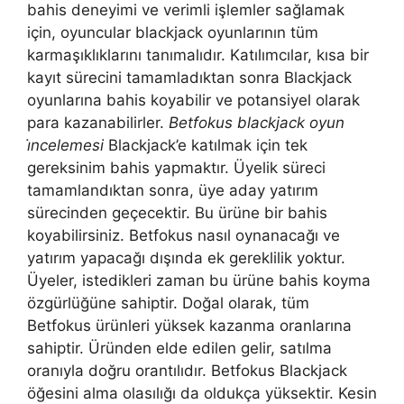
bahis deneyimi ve verimli işlemler sağlamak
için, oyuncular blackjack oyunlarının tüm
karmaşıklıklarını tanımalıdır. Katılımcılar, kısa bir
kayıt sürecini tamamladıktan sonra Blackjack
oyunlarına bahis koyabilir ve potansiyel olarak
para kazanabilirler.
Betfokus blackjack oyun
i̇ncelemesi
Blackjack’e katılmak için tek
gereksinim bahis yapmaktır. Üyelik süreci
tamamlandıktan sonra, üye aday yatırım
sürecinden geçecektir. Bu ürüne bir bahis
koyabilirsiniz. Betfokus nasıl oynanacağı ve
yatırım yapacağı dışında ek gereklilik yoktur.
Üyeler, istedikleri zaman bu ürüne bahis koyma
özgürlüğüne sahiptir. Doğal olarak, tüm
Betfokus ürünleri yüksek kazanma oranlarına
sahiptir. Üründen elde edilen gelir, satılma
oranıyla doğru orantılıdır. Betfokus Blackjack
öğesini alma olasılığı da oldukça yüksektir. Kesin