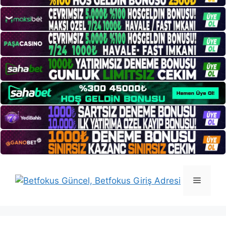
İçeriğe
atla
Menü