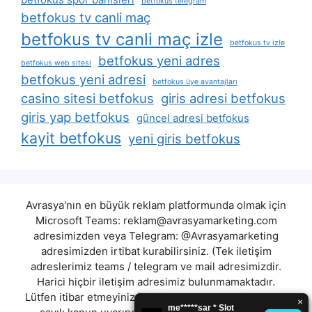
betfokus telegram
betfokus tv canli maç
betfokus tv canli maç izle
betfokus tv izle
betfokus yeni adres
betfokus web sitesi
betfokus yeni adresi
betfokus üye avantajları
casino sitesi betfokus
giris adresi betfokus
giris yap betfokus
güncel adresi betfokus
kayit betfokus
yeni giris betfokus
Avrasya'nın en büyük reklam platformunda olmak için
Microsoft Teams:
reklam@avrasyamarketing.com
adresimizden veya Telegram: @Avrasyamarketing
adresimizden irtibat kurabilirsiniz. (Tek iletişim
adreslerimiz teams / telegram ve mail adresimizdir.
Harici hiçbir iletişim adresimiz bulunmamaktadır.
Lütfen itibar etmeyiniz.) Türkiye yasalarına göre 7258