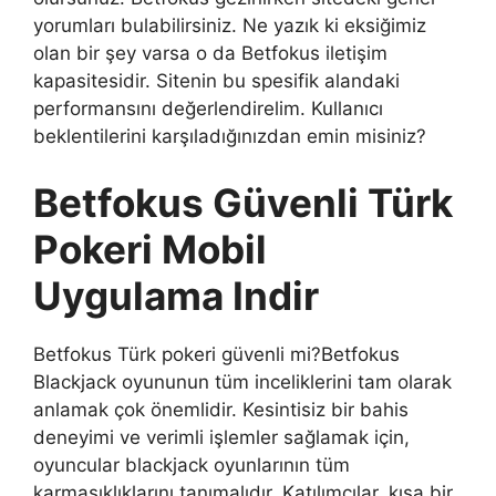
yorumları bulabilirsiniz. Ne yazık ki eksiğimiz
olan bir şey varsa o da Betfokus iletişim
kapasitesidir. Sitenin bu spesifik alandaki
performansını değerlendirelim. Kullanıcı
beklentilerini karşıladığınızdan emin misiniz?
Betfokus Güvenli Türk
Pokeri Mobil
Uygulama Indir
Betfokus Türk pokeri güvenli mi?Betfokus
Blackjack oyununun tüm inceliklerini tam olarak
anlamak çok önemlidir. Kesintisiz bir bahis
deneyimi ve verimli işlemler sağlamak için,
oyuncular blackjack oyunlarının tüm
karmaşıklıklarını tanımalıdır. Katılımcılar, kısa bir