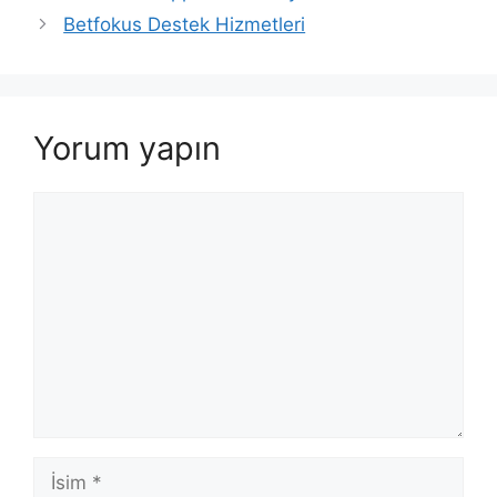
Betfokus Destek Hizmetleri
Yorum yapın
Yorum
İsim