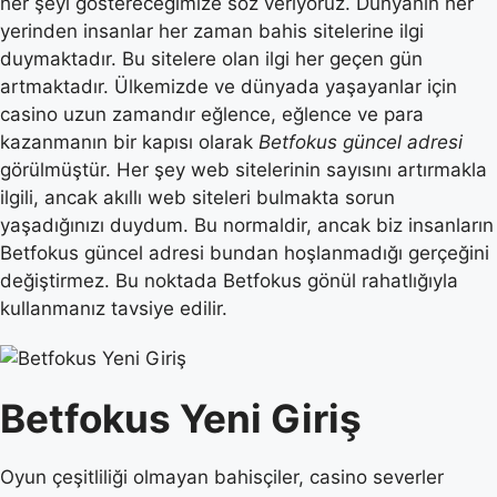
her şeyi göstereceğimize söz veriyoruz. Dünyanın her
yerinden insanlar her zaman bahis sitelerine ilgi
duymaktadır. Bu sitelere olan ilgi her geçen gün
artmaktadır. Ülkemizde ve dünyada yaşayanlar için
casino uzun zamandır eğlence, eğlence ve para
kazanmanın bir kapısı olarak
Betfokus güncel adresi
görülmüştür. Her şey web sitelerinin sayısını artırmakla
ilgili, ancak akıllı web siteleri bulmakta sorun
yaşadığınızı duydum. Bu normaldir, ancak biz insanların
Betfokus güncel adresi bundan hoşlanmadığı gerçeğini
değiştirmez. Bu noktada Betfokus gönül rahatlığıyla
kullanmanız tavsiye edilir.
Betfokus Yeni Giriş
Oyun çeşitliliği olmayan bahisçiler, casino severler