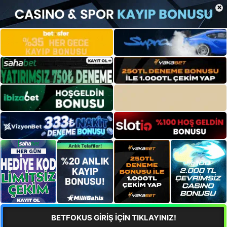
×
BETFOKUS GİRİŞ İÇİN TIKLAYINIZ!