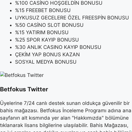
%100 CASİNO HOŞGELDİN BONUSU
%15 FREEBET BONUSU
UYKUSUZ GECELERE ÖZEL FREESPİN BONUSU
%50 CASİNO SLOT BONUSU
%15 YATIRIM BONUSU
%25 SPOR KAYIP BONUSU
%30 ANLIK CASINO KAYIP BONUSU
ÇEKİM YAP BONUS KAZAN
SOSYAL MEDYA BONUSU
Betfokus Twitter
Üyelerine 7/24 canlı destek sunan oldukça güvenilir bir
bahis mağazası. Betfokus İnceleme Programı adına ana
sayfanın alt kısmında yer alan "Hakkımızda" bölümüne
tıklanarak lisans bilgilerine ulaşılabilir. Bahis Mağazası,