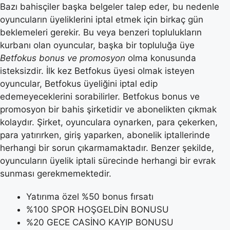
Bazı bahisçiler başka belgeler talep eder, bu nedenle
oyuncuların üyeliklerini iptal etmek için birkaç gün
beklemeleri gerekir. Bu veya benzeri toplulukların
kurbanı olan oyuncular, başka bir topluluğa üye
Betfokus bonus ve promosyon
olma konusunda
isteksizdir. İlk kez Betfokus üyesi olmak isteyen
oyuncular, Betfokus üyeliğini iptal edip
edemeyeceklerini sorabilirler. Betfokus bonus ve
promosyon bir bahis şirketidir ve abonelikten çıkmak
kolaydır. Şirket, oyunculara oynarken, para çekerken,
para yatırırken, giriş yaparken, abonelik iptallerinde
herhangi bir sorun çıkarmamaktadır. Benzer şekilde,
oyuncuların üyelik iptali sürecinde herhangi bir evrak
sunması gerekmemektedir.
Yatırıma özel %50 bonus fırsatı
%100 SPOR HOŞGELDİN BONUSU
%20 GECE CASİNO KAYIP BONUSU