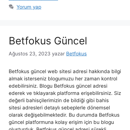
Yorum yap
Betfokus Güncel
Ağustos 23, 2023
yazar
Betfokus
Betfokus güncel web sitesi adresi hakkında bilgi
almak isterseniz blogumuzu her zaman kontrol
edebilirsiniz. Blogu Betfokus güncel adresi
ederek ve tıklayarak platforma erişebilirsiniz. Siz
değerli bahisçilerimizin de bildiği gibi bahis
sitesi adresleri detaylı sebeplerle dönemsel
olarak değişebilmektedir. Bu durumda Betfokus
güncel platformuna kolay erişim için bu blogu
oluşturduk. Betfokus güncel adresi sürekli