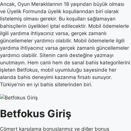
Ancak, Oyun Meraklılarının 18 yaşından büyük olması
ve Üyelik Formunda üyelik koşullarından biri olarak
listelemiş olması gerekir. Bu koşulları sağlamayan
bahisçilerin üyelikleri iptal edilecektir. Mobil ödemelerle
ilgili yardıma ihtiyacınız varsa, gerçek zamanlı
güncellemeler yardımcı olabilir. Mobil ödemelerle ilgili
yardıma ihtiyacınız varsa gerçek zamanlı güncellemeler
yardımcı olabilir. Sitenin canlı desteğine yazmayı
unutmayın. Hem canlı hem de sanal bahis kategorilerini
işleten Betfokus, mobil uyumluluğu sayesinde her
alanda bahis deneyimi kazanma fırsatı sunuyor.
Türkiye'nin en iyi bahis sitelerinden biri.
Betfokus Giriş
Cömert karşılama bonuslarımız ve diğer bonus