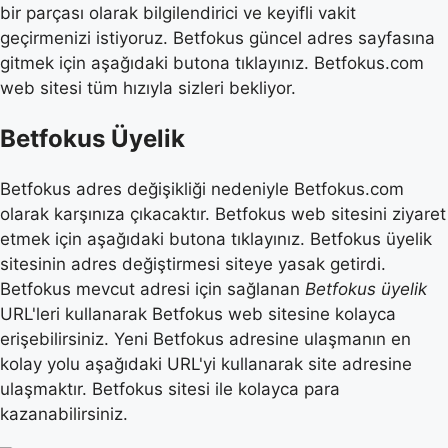
bir parçası olarak bilgilendirici ve keyifli vakit
geçirmenizi istiyoruz. Betfokus güncel adres sayfasına
gitmek için aşağıdaki butona tıklayınız. Betfokus.com
web sitesi tüm hızıyla sizleri bekliyor.
Betfokus Üyelik
Betfokus adres değişikliği nedeniyle Betfokus.com
olarak karşınıza çıkacaktır. Betfokus web sitesini ziyaret
etmek için aşağıdaki butona tıklayınız. Betfokus üyelik
sitesinin adres değiştirmesi siteye yasak getirdi.
Betfokus mevcut adresi için sağlanan
Betfokus üyelik
URL'leri kullanarak Betfokus web sitesine kolayca
erişebilirsiniz. Yeni Betfokus adresine ulaşmanın en
kolay yolu aşağıdaki URL'yi kullanarak site adresine
ulaşmaktır. Betfokus sitesi ile kolayca para
kazanabilirsiniz.