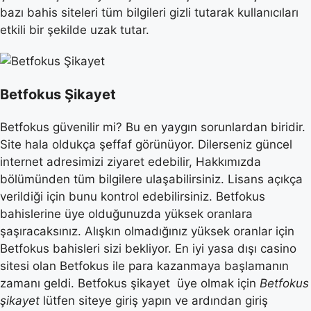
bazı bahis siteleri tüm bilgileri gizli tutarak kullanıcıları
etkili bir şekilde uzak tutar.
Betfokus Şikayet
Betfokus güvenilir mi? Bu en yaygın sorunlardan biridir.
Site hala oldukça şeffaf görünüyor. Dilerseniz güncel
internet adresimizi ziyaret edebilir, Hakkımızda
bölümünden tüm bilgilere ulaşabilirsiniz. Lisans açıkça
verildiği için bunu kontrol edebilirsiniz. Betfokus
bahislerine üye olduğunuzda yüksek oranlara
şaşıracaksınız. Alışkın olmadığınız yüksek oranlar için
Betfokus bahisleri sizi bekliyor. En iyi yasa dışı casino
sitesi olan Betfokus ile para kazanmaya başlamanın
zamanı geldi. Betfokus şikayet üye olmak için
Betfokus
şikayet
lütfen siteye giriş yapın ve ardından giriş