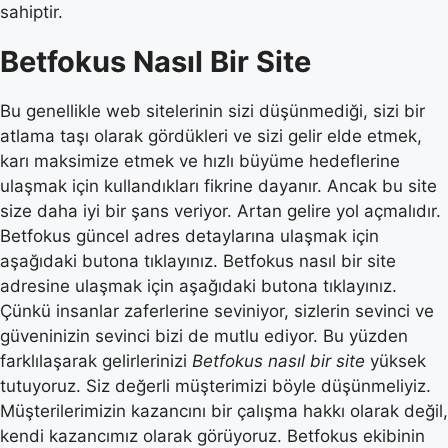
sahiptir.
Betfokus Nasıl Bir Site
Bu genellikle web sitelerinin sizi düşünmediği, sizi bir
atlama taşı olarak gördükleri ve sizi gelir elde etmek,
karı maksimize etmek ve hızlı büyüme hedeflerine
ulaşmak için kullandıkları fikrine dayanır. Ancak bu site
size daha iyi bir şans veriyor. Artan gelire yol açmalıdır.
Betfokus güncel adres detaylarına ulaşmak için
aşağıdaki butona tıklayınız. Betfokus nasıl bir site
adresine ulaşmak için aşağıdaki butona tıklayınız.
Çünkü insanlar zaferlerine seviniyor, sizlerin sevinci ve
güveninizin sevinci bizi de mutlu ediyor. Bu yüzden
farklılaşarak gelirlerinizi
Betfokus nasıl bir site
yüksek
tutuyoruz. Siz değerli müşterimizi böyle düşünmeliyiz.
Müşterilerimizin kazancını bir çalışma hakkı olarak değil,
kendi kazancımız olarak görüyoruz. Betfokus ekibinin