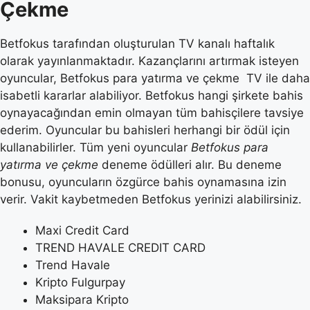
Çekme
Betfokus tarafından oluşturulan TV kanalı haftalık
olarak yayınlanmaktadır. Kazançlarını artırmak isteyen
oyuncular, Betfokus para yatırma ve çekme TV ile daha
isabetli kararlar alabiliyor. Betfokus hangi şirkete bahis
oynayacağından emin olmayan tüm bahisçilere tavsiye
ederim. Oyuncular bu bahisleri herhangi bir ödül için
kullanabilirler. Tüm yeni oyuncular
Betfokus para
yatırma ve çekme
deneme ödülleri alır. Bu deneme
bonusu, oyuncuların özgürce bahis oynamasına izin
verir. Vakit kaybetmeden Betfokus yerinizi alabilirsiniz.
Maxi Credit Card
TREND HAVALE CREDIT CARD
Trend Havale
Kripto Fulgurpay
Maksipara Kripto