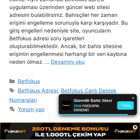
uygulaması üzerinden güncel web sitesi
adresini bulabilirsiniz. Bahisçiler her zaman
erişimi engelleme sorunuyla karşı karşıyadır. Bu
giriş engelleri nedeniyle site, oyuncuların
Betfokus adresi soru işaretleri
oluşturabilmektedir. Ancak, bir bahis sitesine
erişimin engellenmesi herhangi bir veri kaybına
neden olmaz. …
Devamını oku
Kategoriler
Betfokus
Etiketler
Betfokus Adresi
,
Betfokus Canlı Destek
Numaraları
Yorum yap
×