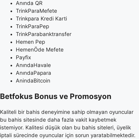
Anında QR
TrinkParaMefete
Trinkpara Kredi Karti
TrinkParaPep
TrinkParabanktransfer
Hemen Pep
HemenÖde Mefete
Payfix
AnındaHavale
AnındaPapara
AnindaBitcoin
Betfokus Bonus ve Promosyon
Kaliteli bir bahis deneyimine sahip olmayan oyuncular
bu bahis sitesinde daha fazla vakit kaybetmek
istemiyor. Kalitesi düşük olan bu bahis siteleri, üyelik
iptali sürecinde oyuncular için sorun yaratabilmektedir.