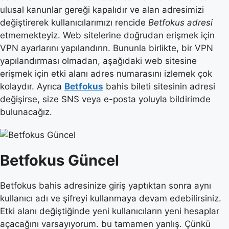
ulusal kanunlar gereği kapalıdır ve alan adresimizi
değiştirerek kullanıcılarımızı rencide
Betfokus adresi
etmemekteyiz. Web sitelerine doğrudan erişmek için
VPN ayarlarını yapılandırın. Bununla birlikte, bir VPN
yapılandırması olmadan, aşağıdaki web sitesine
erişmek için etki alanı adres numarasını izlemek çok
kolaydır. Ayrıca
Betfokus
bahis bileti sitesinin adresi
değişirse, size SNS veya e-posta yoluyla bildirimde
bulunacağız.
Betfokus Güncel
Betfokus bahis adresinize giriş yaptıktan sonra aynı
kullanıcı adı ve şifreyi kullanmaya devam edebilirsiniz.
Etki alanı değiştiğinde yeni kullanıcıların yeni hesaplar
açacağını varsayıyorum. bu tamamen yanlış. Çünkü