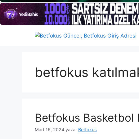
İçeriğe
atla
betfokus katılmak
Betfokus Basketbol B
Mart 16, 2024
yazar
Betfokus